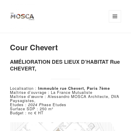
MENU
ET
Atelier MOSCA
WIDGETS
Cour Chevert
AM
ÉLIORATION DES LIEUX D’HABITAT Rue
CHEVERT,
Localisation :
Immeuble rue Chevert, Paris 7ème
Maîtrise d’ouvrage : La France Mutualiste
Maîtrise d’œuvre : Alessandro MOSCA Architecte, DVA
Paysagistes,
Etudes :
2024 Ph
ase Etudes
Surface SDP : 250 m²
Budget : nc € HT